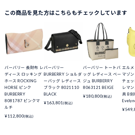
この商品を見た方はこちらもチェックしています
バーバリー 長財布 レ
バーバリー
バーバリー トートバ
エルメ
ディース ロッキング
BURBERRY ショルダ
ッグ レディース ベー
マゾン
ホース ROCKING
ーバッグ レディース
ジュ BURBERRY
チェッ
HORSE ピンク
ブラック 8021110
8063121 BEIGE
レマン
BURBERRY
BLACK
具 B刻
¥180,800
(税込)
8081787 ピンクマ
Evely
¥163,801
(税込)
ルチ
¥549,
¥112,800
(税込)