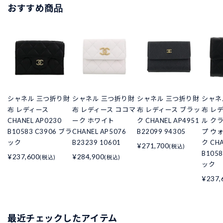
おすすめ商品
シャネル 三つ折り財
シャネル 三つ折り財
シャネル 三つ折り財
シャネ
布 レディース
布 レディース ココマ
布 レディース ブラッ
布 レ
CHANEL AP0230
ーク ホワイト
ク CHANEL AP4951
ル ク
B10583 C3906 ブラ
CHANEL AP5076
B22099 94305
プ ウ
ック
B23239 10601
ク CHA
¥271,700
(税込)
B105
¥237,600
¥284,900
(税込)
(税込)
ック
¥237,
最近チェックしたアイテム