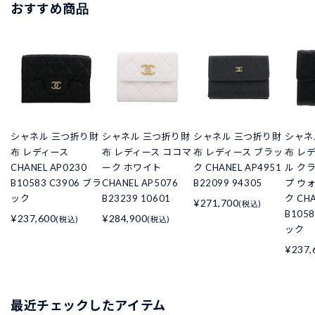
おすすめ商品
シャネル 三つ折り財
シャネル 三つ折り財
シャネル 三つ折り財
シャネ
布 レディース
布 レディース ココマ
布 レディース ブラッ
布 レ
CHANEL AP0230
ーク ホワイト
ク CHANEL AP4951
ル ク
B10583 C3906 ブラ
CHANEL AP5076
B22099 94305
プ ウ
ック
B23239 10601
ク CHA
¥271,700
(税込)
B105
¥237,600
¥284,900
(税込)
(税込)
ック
¥237,
最近チェックしたアイテム