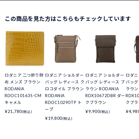
この商品を見た方はこちらもチェックしています
ロダニア 二つ折り財
ロダニア ショルダー
ロダニア ショルダー
ロダニ
布 メンズ ブラウン
バッグ レディース ク
バッグ レディース ブ
バッグ
RODANIA
ロコダイル ブラウン
ラウン RODANIA
ラウン 
RDOC10163S-CM
RODANIA
RDX10672DBR ダー
RDX1
キャメル
RDOC10290TP ト
クブラウン
クブラ
ープ
¥21,780
¥9,900
¥4,98
(税込)
(税込)
¥19,800
(税込)