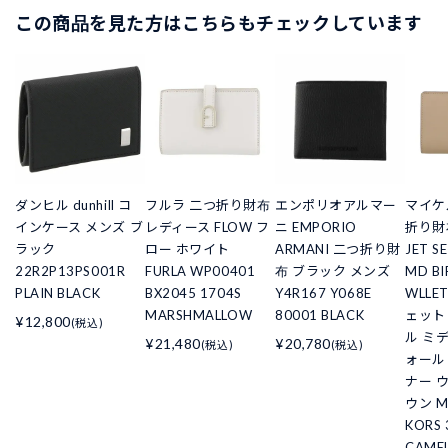
この商品を見た方はこちらもチェックしています
ダンヒル dunhill コ
フルラ 二つ折り財布
エンポリオアルマー
マイケ
インケース メンズ ブ
レディース FLOW フ
ニ EMPORIO
折り財
ラック
ロー ホワイト
ARMANI 二つ折り財
JET S
22R2P13PS001R
FURLA WP00401
布 ブラック メンズ
MD BI
PLAIN BLACK
BX2045 1704S
Y4R167 Y068E
WLLET
MARSHMALLOW
80001 BLACK
ェット
¥12,800
(税込)
ル ミ
¥21,480
¥20,780
(税込)
(税込)
ォール
ナー 
ウン M
KORS 
CAME