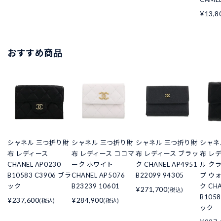
¥13,8
おすすめ商品
シャネル 三つ折り財
シャネル 三つ折り財
シャネル 三つ折り財
シャネ
布 レディース
布 レディース ココマ
布 レディース ブラッ
布 レ
CHANEL AP0230
ーク ホワイト
ク CHANEL AP4951
ル ク
B10583 C3906 ブラ
CHANEL AP5076
B22099 94305
プ ウ
ック
B23239 10601
ク CHA
¥271,700
(税込)
B105
¥237,600
¥284,900
(税込)
(税込)
ック