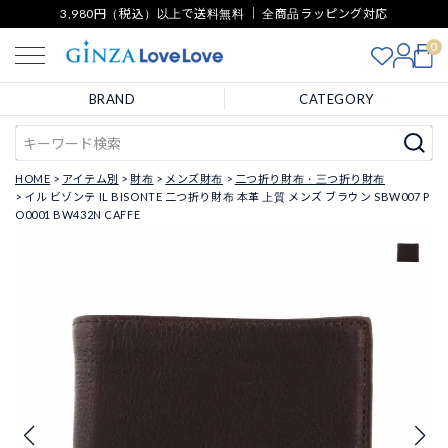
3,980円（税込）以上で送料無料 ｜ 全商品ラッピング対応
0
BRAND
CATEGORY
HOME
アイテム別
財布
メンズ財布
二つ折り財布・三つ折り財布
イル ビゾンテ IL BISONTE 二つ折り財布 本革 上質 メンズ ブラウン SBW007 P
O0001 BW432N CAFFE