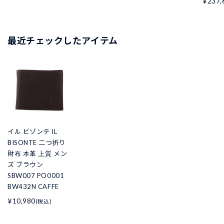
¥237,
最近チェックしたアイテム
イル ビゾンテ IL
BISONTE 二つ折り
財布 本革 上質 メン
ズ ブラウン
SBW007 PO0001
BW432N CAFFE
¥10,980
(税込)