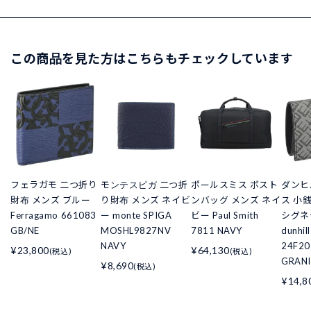
この商品を見た方はこちらもチェックしています
フェラガモ 二つ折り
モンテスピガ 二つ折
ポールスミス ボスト
ダンヒ
財布 メンズ ブルー
り財布 メンズ ネイビ
ンバッグ メンズ ネイ
ス 小
Ferragamo 661083
ー monte SPIGA
ビー Paul Smith
シグネ
GB/NE
MOSHL9827NV
7811 NAVY
dunhill
NAVY
24F20
¥23,800
¥64,130
(税込)
(税込)
GRANI
¥8,690
(税込)
¥14,8