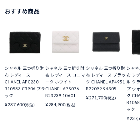
おすすめ商品
シャネル 三つ折り財
シャネル 三つ折り財
シャネル 三つ折り財
シャネ
布 レディース
布 レディース ココマ
布 レディース ブラッ
布 レ
CHANEL AP0230
ーク ホワイト
ク CHANEL AP4951
ル ク
B10583 C3906 ブラ
CHANEL AP5076
B22099 94305
プ ウ
ック
B23239 10601
ク CHA
¥271,700
(税込)
B105
¥237,600
¥284,900
(税込)
(税込)
ック
¥237,