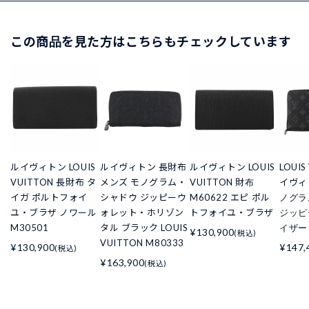
この商品を見た方はこちらもチェックしています
ルイヴィトン LOUIS
ルイヴィトン 長財布
ルイヴィトン LOUIS
LOUIS
VUITTON 長財布 タ
メンズ モノグラム・
VUITTON 財布
イヴィ
イガ ポルトフォイ
シャドウ ジッピーウ
M60622 エピ ポル
ノグラ
ユ・ブラザ ノワール
ォレット・ホリゾン
トフォイユ・ブラザ
ジッピ
M30501
タル ブラック LOUIS
イザー 
¥130,900
(税込)
VUITTON M80333
¥130,900
¥147,
(税込)
¥163,900
(税込)