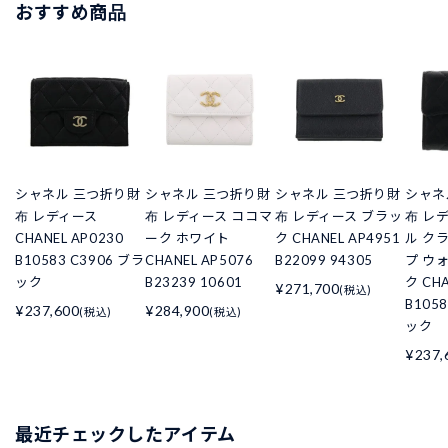
おすすめ商品
シャネル 三つ折り財
シャネル 三つ折り財
シャネル 三つ折り財
シャネ
布 レディース
布 レディース ココマ
布 レディース ブラッ
布 レ
CHANEL AP0230
ーク ホワイト
ク CHANEL AP4951
ル ク
B10583 C3906 ブラ
CHANEL AP5076
B22099 94305
プ ウ
ック
B23239 10601
ク CHA
¥271,700
(税込)
B105
¥237,600
¥284,900
(税込)
(税込)
ック
¥237,
最近チェックしたアイテム