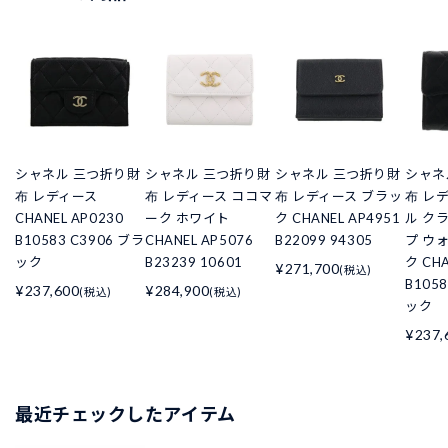
シャネル 三つ折り財
シャネル 三つ折り財
シャネル 三つ折り財
シャネ
布 レディース
布 レディース ココマ
布 レディース ブラッ
布 レ
CHANEL AP0230
ーク ホワイト
ク CHANEL AP4951
ル ク
B10583 C3906 ブラ
CHANEL AP5076
B22099 94305
プ ウ
ック
B23239 10601
ク CHA
¥271,700
(税込)
B105
¥237,600
¥284,900
(税込)
(税込)
ック
¥237,
最近チェックしたアイテム