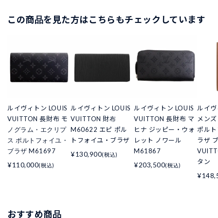
この商品を見た方はこちらもチェックしています
ルイヴィトン LOUIS
ルイヴィトン LOUIS
ルイヴィトン LOUIS
ルイヴ
VUITTON 長財布 モ
VUITTON 財布
VUITTON 長財布 マ
メンズ
ノグラム・エクリプ
M60622 エピ ポル
ヒナ ジッピー・ウォ
ポルト
ス ポルトフォイユ・
トフォイユ・ブラザ
レット ノワール
ラザ ブ
ブラザ M61697
M61867
VUIT
¥130,900
(税込)
タン
¥110,000
¥203,500
(税込)
(税込)
¥148,
おすすめ商品