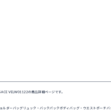
SACE VELW01122の商品詳細ページです。
ョルダーバッグ
リュック・バックパック
ボディバッグ・ウエストポーチ
バ