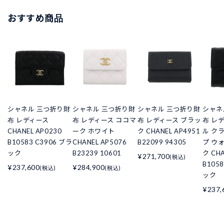
おすすめ商品
シャネル 三つ折り財
シャネル 三つ折り財
シャネル 三つ折り財
シャネ
布 レディース
布 レディース ココマ
布 レディース ブラッ
布 レ
CHANEL AP0230
ーク ホワイト
ク CHANEL AP4951
ル ク
B10583 C3906 ブラ
CHANEL AP5076
B22099 94305
プ ウ
ック
B23239 10601
ク CHA
¥271,700
(税込)
B105
¥237,600
¥284,900
(税込)
(税込)
ック
¥237,