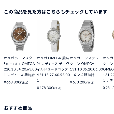
この商品を見た方はこちらもチェックしています
オメガ シーマスター
オメガ OMEGA 腕時
オメガ コンステレー
オメガ
Seamaster OMEGA
計 レディース デ・ヴ
ション OMEGA
ション C
220.10.34.20.63.00
ィルドユードロップ
131.10.36.20.06.00
OMEG
1 レディース 腕時計
424.18.27.60.55.00
1 メンズ 腕時計
131.2
1
1 レ
¥668,800
¥683,200
(税込)
(税込)
¥478,300
¥931,
(税込)
おすすめ商品