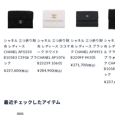
シャネル 三つ折り財
シャネル 三つ折り財
シャネル 三つ折り財
シャネ
布 レディース
布 レディース ココマ
布 レディース ブラッ
布 レ
CHANEL AP0230
ーク ホワイト
ク CHANEL AP4951
ル ク
B10583 C3906 ブラ
CHANEL AP5076
B22099 94305
プ ウ
ック
B23239 10601
ク CHA
¥271,700
(税込)
B105
¥237,600
¥284,900
(税込)
(税込)
ック
¥237,
最近チェックしたアイテム