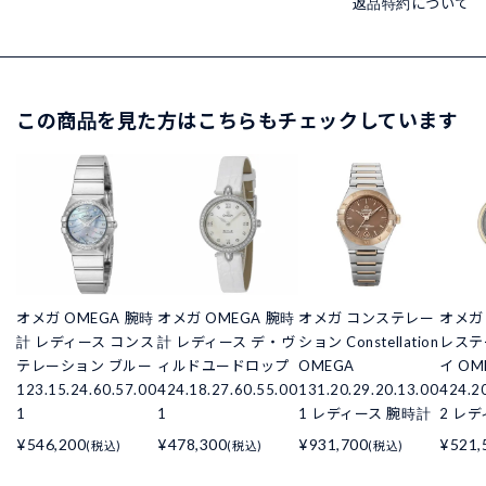
返品特約について
この商品を見た方はこちらもチェックしています
オメガ OMEGA 腕時
オメガ OMEGA 腕時
オメガ コンステレー
オメガ
計 レディース コンス
計 レディース デ・ヴ
ション Constellation
レステ
テレーション ブルー
ィルドユードロップ
OMEGA
イ OM
123.15.24.60.57.00
424.18.27.60.55.00
131.20.29.20.13.00
424.2
1
1
1 レディース 腕時計
2 レ
¥546,200
¥478,300
¥931,700
¥521,
(税込)
(税込)
(税込)