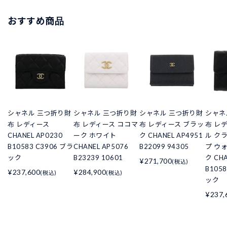
おすすめ商品
シャネル 三つ折り財
シャネル 三つ折り財
シャネル 三つ折り財
シャネ
布 レディース
布 レディース ココマ
布 レディース ブラッ
布 レ
CHANEL AP0230
ーク ホワイト
ク CHANEL AP4951
ル ク
B10583 C3906 ブラ
CHANEL AP5076
B22099 94305
プ ウ
ック
B23239 10601
ク CHA
¥271,700
(税込)
B105
¥237,600
¥284,900
(税込)
(税込)
ック
¥237,