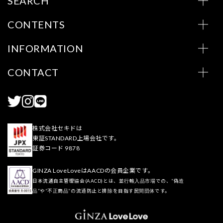
SEARCH
CONTENTS
INFORMATION
CONTACT
株式会社セキドは
東証STANDARD上場会社です。
証券コード 9878
GINZA LoveLoveはAACDの会員企業です。
日本流通自主管理協会(AACD)とは、並行輸入品市場での、“偽造
品”や“不正商品”の流通防止と排除を目指す民間団体です。