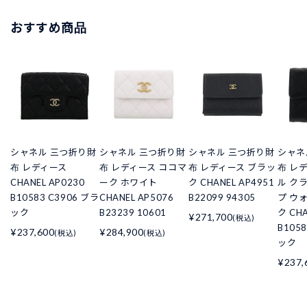
おすすめ商品
シャネル 三つ折り財
シャネル 三つ折り財
シャネル 三つ折り財
シャネ
布 レディース
布 レディース ココマ
布 レディース ブラッ
布 レ
CHANEL AP0230
ーク ホワイト
ク CHANEL AP4951
ル ク
B10583 C3906 ブラ
CHANEL AP5076
B22099 94305
プ ウ
ック
B23239 10601
ク CHA
¥271,700
(税込)
B105
¥237,600
¥284,900
(税込)
(税込)
ック
¥237,