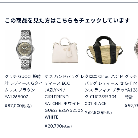
この商品を見た方はこちらもチェックしています
グッチ GUCCI 腕時
ゲス ハンドバッグ レ
クロエ Chloe ハンド
グッチ
計 レディース Gタイ
ディース ECO
バッグ レディース セ
G-TIM
ムレス ブラウン
JAZLYNN /
ンス ラフィア ブラッ
YA12
YA1265007
GIRLFRIEND
ク CHC23SS304
時計
SATCHEL ホワイト
001 BLACK
¥87,000
¥59,7
(税込)
GUESS EZG952306
¥62,800
(税込)
WHITE
¥20,790
(税込)