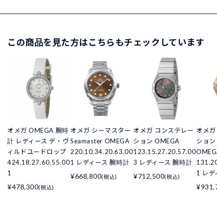
この商品を見た方はこちらもチェックしています
オメガ OMEGA 腕時
オメガ シーマスター
オメガ コンステレー
オメガ
計 レディース デ・ヴ
Seamaster OMEGA
ション OMEGA
ション C
ィルドユードロップ
220.10.34.20.63.00
123.15.27.20.57.00
OMEG
424.18.27.60.55.00
1 レディース 腕時計
3 レディース 腕時計
131.2
1
1 レ
¥668,800
¥712,500
(税込)
(税込)
¥478,300
¥931,
(税込)