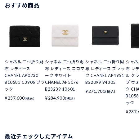
おすすめ商品
シャネル 三つ折り財
シャネル 三つ折り財
シャネル 三つ折り財
シャネ
布 レディース
布 レディース ココマ
布 レディース ブラッ
布 レ
CHANEL AP0230
ーク ホワイト
ク CHANEL AP4951
ル ク
B10583 C3906 ブラ
CHANEL AP5076
B22099 94305
プ ウ
ック
B23239 10601
ク CHA
¥271,700
(税込)
B105
¥237,600
¥284,900
(税込)
(税込)
ック
¥237,
最近チェックしたアイテム