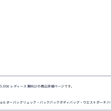
.20.55.006 レディース 腕時計の商品詳細ページです。
ョルダーバッグ
リュック・バックパック
ボディバッグ・ウエストポーチ
バ