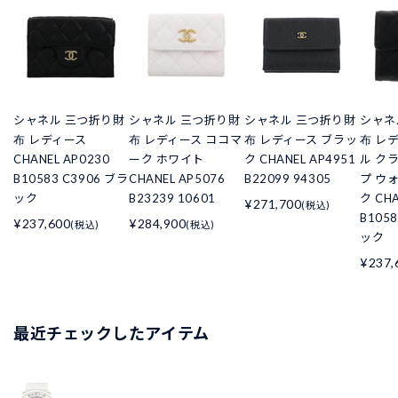
シャネル 三つ折り財
シャネル 三つ折り財
シャネル 三つ折り財
シャネ
布 レディース
布 レディース ココマ
布 レディース ブラッ
布 レ
CHANEL AP0230
ーク ホワイト
ク CHANEL AP4951
ル ク
B10583 C3906 ブラ
CHANEL AP5076
B22099 94305
プ ウ
ック
B23239 10601
ク CHA
¥271,700
(税込)
B105
¥237,600
¥284,900
(税込)
(税込)
ック
¥237,
最近チェックしたアイテム