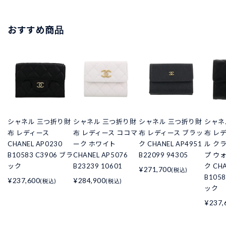
おすすめ商品
シャネル 三つ折り財
シャネル 三つ折り財
シャネル 三つ折り財
シャネ
布 レディース
布 レディース ココマ
布 レディース ブラッ
布 レ
CHANEL AP0230
ーク ホワイト
ク CHANEL AP4951
ル ク
B10583 C3906 ブラ
CHANEL AP5076
B22099 94305
プ ウ
ック
B23239 10601
ク CHA
¥271,700
(税込)
B105
¥237,600
¥284,900
(税込)
(税込)
ック
¥237,