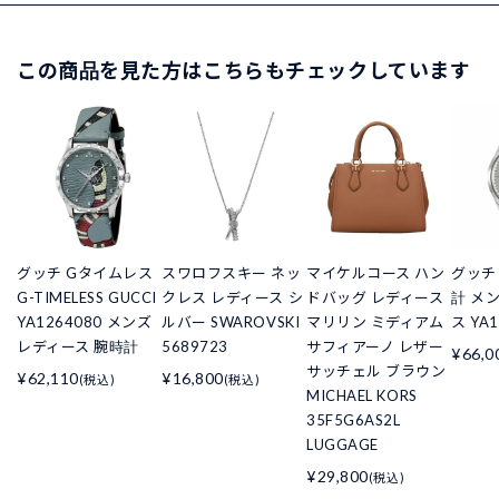
この商品を見た方はこちらもチェックしています
グッチ Gタイムレス
スワロフスキー ネッ
マイケルコース ハン
グッチ 
G-TIMELESS GUCCI
クレス レディース シ
ドバッグ レディース
計 メ
YA1264080 メンズ
ルバー SWAROVSKI
マリリン ミディアム
ス YA1
レディース 腕時計
5689723
サフィアーノ レザー
¥66,0
サッチェル ブラウン
¥62,110
¥16,800
(税込)
(税込)
MICHAEL KORS
35F5G6AS2L
LUGGAGE
¥29,800
(税込)