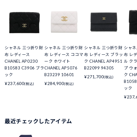
シャネル 三つ折り財
シャネル 三つ折り財
シャネル 三つ折り財
シャネ
布 レディース
布 レディース ココマ
布 レディース ブラッ
布 レ
CHANEL AP0230
ーク ホワイト
ク CHANEL AP4951
ル ク
B10583 C3906 ブラ
CHANEL AP5076
B22099 94305
プ ウ
ック
B23239 10601
ク CHA
¥271,700
(税込)
B105
¥237,600
¥284,900
(税込)
(税込)
ック
¥237,
最近チェックしたアイテム