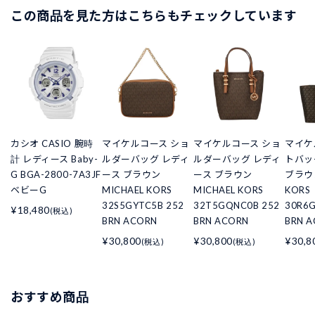
この商品を見た方はこちらもチェックしています
カシオ CASIO 腕時
マイケルコース ショ
マイケルコース ショ
マイケ
計 レディース Baby-
ルダーバッグ レディ
ルダーバッグ レディ
トバッ
G BGA-2800-7A3JF
ース ブラウン
ース ブラウン
ブラウン
ベビーG
MICHAEL KORS
MICHAEL KORS
KORS
32S5GYTC5B 252
32T5GQNC0B 252
30R6
¥18,480
(税込)
BRN ACORN
BRN ACORN
BRN 
¥30,800
¥30,800
¥30,8
(税込)
(税込)
おすすめ商品