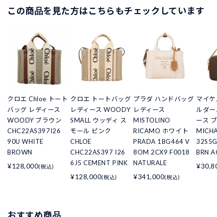
この商品を見た方はこちらもチェックしています
クロエ Chloe トート
クロエ トートバッグ
プラダ ハンドバッグ
マイケ
バッグ レディース
レディース WOODY
レディース
ルダー
WOODY ブラウン
SMALL ウッディ ス
MISTOLINO
ース 
CHC22AS397I26
モール ピンク
RICAMO ホワイト
MICHA
90U WHITE
CHLOE
PRADA 1BG464 V
32S5G
BROWN
CHC22AS397 I26
8OM 2CX9 F0018
BRN 
6J5 CEMENT PINK
NATURALE
¥128,000
¥30,8
(税込)
¥128,000
¥341,000
(税込)
(税込)
おすすめ商品