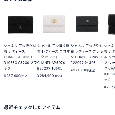
シャネル 三つ折り財
シャネル 三つ折り財
シャネル 三つ折り財
シャネ
布 レディース
布 レディース ココマ
布 レディース ブラッ
布 レ
CHANEL AP0230
ーク ホワイト
ク CHANEL AP4951
ル ク
B10583 C3906 ブラ
CHANEL AP5076
B22099 94305
プ ウ
ック
B23239 10601
ク CHA
¥271,700
(税込)
B105
¥237,600
¥284,900
(税込)
(税込)
ック
¥237,
最近チェックしたアイテム