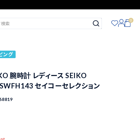
0
ピング
KO 腕時計 レディース SEIKO
N SWFH143 セイコーセレクション
68819
込
pt