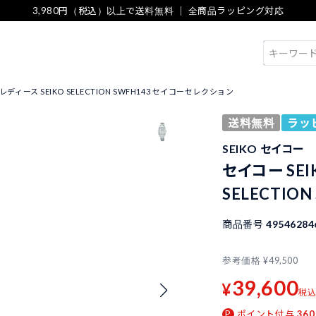
3,980円（税込）以上で送料無料 ｜ 全商品ラッピング対応
検索
 レディース SEIKO SELECTION SWFH143 セイコーセレクション
送料無料
ラッ
SEIKO セイコー
セイコー SEI
SELECTIO
商品番号
49546284
参考価格
¥
49,500
39,600
¥
税
ポイント付与
360