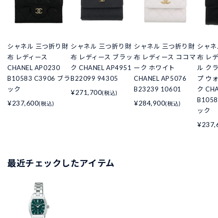
シャネル 三つ折り財
シャネル 三つ折り財
シャネル 三つ折り財
シャネ
布 レディース
布 レディース ブラッ
布 レディース ココマ
布 レ
CHANEL AP0230
ク CHANEL AP4951
ーク ホワイト
ル ク
B10583 C3906 ブラ
B22099 94305
CHANEL AP5076
プ ウ
ック
B23239 10601
ク CHA
¥271,700
(税込)
B105
¥237,600
¥284,900
(税込)
(税込)
ック
¥237,
最近チェックしたアイテム