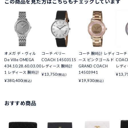
この商品を見た方はこちらもチェックしています
オメガ デ・ヴィル
コーチ ペリー
コーチ 腕時計 レディ
コーチ
De Ville OMEGA
COACH 14503115
ース ピンクゴールド
COAC
434.10.28.60.03.00
レディース 腕時計
GRAND COACH
レディ
1 レディース 腕時計
14503941
¥13,750
¥13,7
(税込)
¥380,400
¥19,930
(税込)
(税込)
おすすめ商品