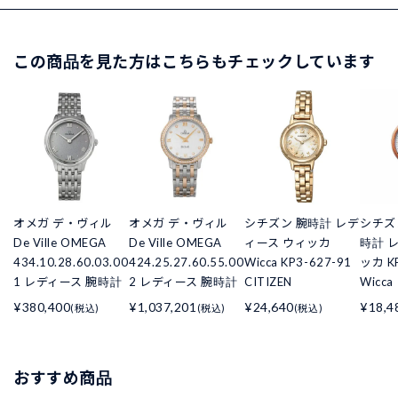
この商品を見た方はこちらもチェックしています
オメガ デ・ヴィル
オメガ デ・ヴィル
シチズン 腕時計 レデ
シチズン
De Ville OMEGA
De Ville OMEGA
ィース ウィッカ
時計 
434.10.28.60.03.00
424.25.27.60.55.00
Wicca KP3-627-91
ッカ KP
1 レディース 腕時計
2 レディース 腕時計
CITIZEN
Wicca
¥380,400
¥1,037,201
¥24,640
¥18,4
(税込)
(税込)
(税込)
おすすめ商品