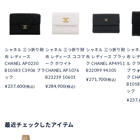
シャネル 三つ折り財
シャネル 三つ折り財
シャネル 三つ折り財
シャネ
布 レディース
布 レディース ココマ
布 レディース ブラッ
布 レ
CHANEL AP0230
ーク ホワイト
ク CHANEL AP4951
ル ク
B10583 C3906 ブラ
CHANEL AP5076
B22099 94305
プ ウ
ック
B23239 10601
ク CHA
¥271,700
(税込)
B105
¥237,600
¥284,900
(税込)
(税込)
ック
¥237,
最近チェックしたアイテム