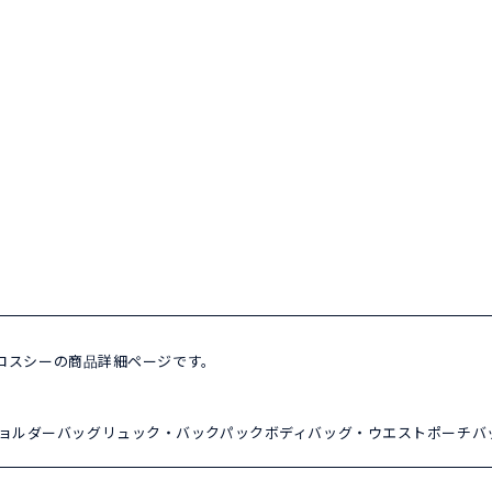
3A クロスシーの商品詳細ページです。
ョルダーバッグ
リュック・バックパック
ボディバッグ・ウエストポーチ
バ