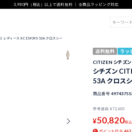
3,980円（税込）以上で送料無料 ｜ 全商品ラッピング対応
検索
計 レディース XC ES9395-53A クロスシー
送料無料
ラッ
CITIZEN シチズン
シチズン CIT
53A クロス
商品番号
49743755
参考価格
¥
72,600
50,820
¥
税
ポイント付与
462