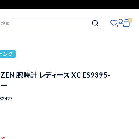
0
ピング
IZEN 腕時計 レディース XC ES9395-
シー
32427
込
pt