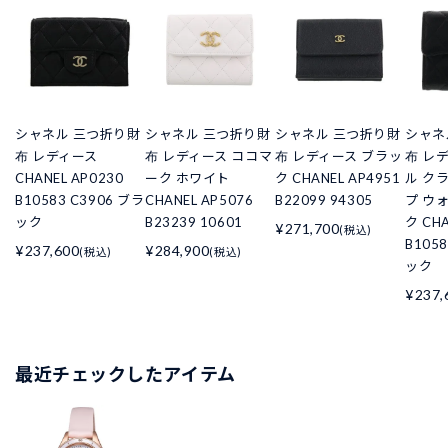
シャネル 三つ折り財
シャネル 三つ折り財
シャネル 三つ折り財
シャネ
布 レディース
布 レディース ココマ
布 レディース ブラッ
布 レ
CHANEL AP0230
ーク ホワイト
ク CHANEL AP4951
ル ク
B10583 C3906 ブラ
CHANEL AP5076
B22099 94305
プ ウ
ック
B23239 10601
ク CHA
¥271,700
(税込)
B105
¥237,600
¥284,900
(税込)
(税込)
ック
¥237,
最近チェックしたアイテム