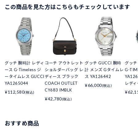
この商品を見た方はこちらもチェックしています
グッチ 腕時計 レディ
コーチ アウトレット
グッチ GUCCI 腕時
グッチ
ース G-Timeless ジ
ショルダーバッグ レ
計 メンズ Gタイムレ
G-TIM
ータイムレス GUCCI
ディース ブラック
ス YA126442
YA12
YA1265044
COACH OUTLET
レディ
¥66,000
(税込)
CY683 IMBLK
¥112,580
¥62,1
(税込)
¥42,780
(税込)
おすすめ商品