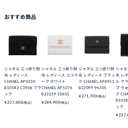
おすすめ商品
シャネル 三つ折り財
シャネル 三つ折り財
シャネル 三つ折り財
シャネ
布 レディース
布 レディース ココマ
布 レディース ブラッ
布 レ
CHANEL AP0230
ーク ホワイト
ク CHANEL AP4951
ル ク
B10583 C3906 ブラ
CHANEL AP5076
B22099 94305
プ ウ
ック
B23239 10601
ク CHA
¥271,700
(税込)
B105
¥237,600
¥284,900
(税込)
(税込)
ック
¥237,