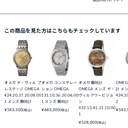
この商品を見た方はこちらもチェックしています
オメガ デ・ヴィル プ
オメガ コンステレー
オメガ 腕時計
OMEG
レステージ OMEGA
ション OMEGA
OMEGA メンズ デ・
計 メ
424.20.37.20.08.00
131.10.36.20.06.00
ヴィルアワービジョ
424.2
1 メンズ 腕時計
1 メンズ 腕時計
ン
2
433.13.41.21.10.00
¥543,500
¥683,200
¥543,
(税込)
(税込)
1
¥528,000
(税込)