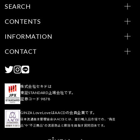
SEARCH
CONTENTS
INFORMATION
CONTACT
株式会社セキドは
東証STANDARD上場会社です。
証券コード 9878
GINZA LoveLoveはAACDの会員企業です。
日本流通自主管理協会(AACD)とは、並行輸入品市場での、“偽造
品”や“不正商品”の流通防止と排除を目指す民間団体です。