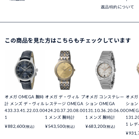
返品特約について
この商品を見た方はこちらもチェックしています
オメガ OMEGA 腕時
オメガ デ・ヴィル プ
オメガ コンステレー
オメガ
計 メンズ デ・ヴィル
レステージ OMEGA
ション OMEGA
ション C
433.33.41.22.03.00
424.20.37.20.08.00
131.10.36.20.06.00
OMEG
1
1 メンズ 腕時計
1 メンズ 腕時計
131.2
1 レ
¥882,600
¥543,500
¥683,200
(税込)
(税込)
(税込)
¥931,