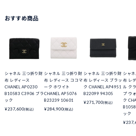
おすすめ商品
シャネル 三つ折り財
シャネル 三つ折り財
シャネル 三つ折り財
シャネ
布 レディース
布 レディース ココマ
布 レディース ブラッ
布 レ
CHANEL AP0230
ーク ホワイト
ク CHANEL AP4951
ル ク
B10583 C3906 ブラ
CHANEL AP5076
B22099 94305
プ ウ
ック
B23239 10601
ク CHA
¥271,700
(税込)
B105
¥237,600
¥284,900
(税込)
(税込)
ック
¥237,