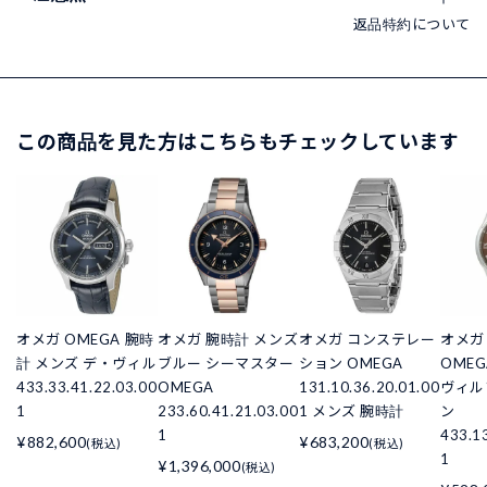
返品特約について
この商品を見た方はこちらもチェックしています
オメガ OMEGA 腕時
オメガ 腕時計 メンズ
オメガ コンステレー
オメガ
計 メンズ デ・ヴィル
ブルー シーマスター
ション OMEGA
OMEG
433.33.41.22.03.00
OMEGA
131.10.36.20.01.00
ヴィル
1
233.60.41.21.03.00
1 メンズ 腕時計
ン
1
433.1
¥882,600
¥683,200
(税込)
(税込)
1
¥1,396,000
(税込)