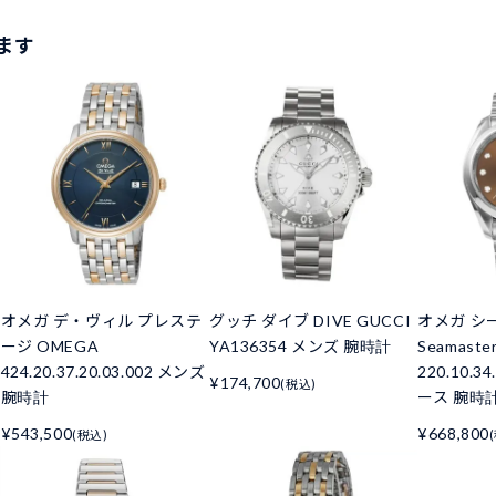
ます
オメガ デ・ヴィル プレステ
グッチ ダイブ DIVE GUCCI
オメガ シ
ージ OMEGA
YA136354 メンズ 腕時計
Seamaste
424.20.37.20.03.002 メンズ
220.10.3
¥174,700
(税込)
腕時計
ース 腕時
¥543,500
¥668,800
(税込)