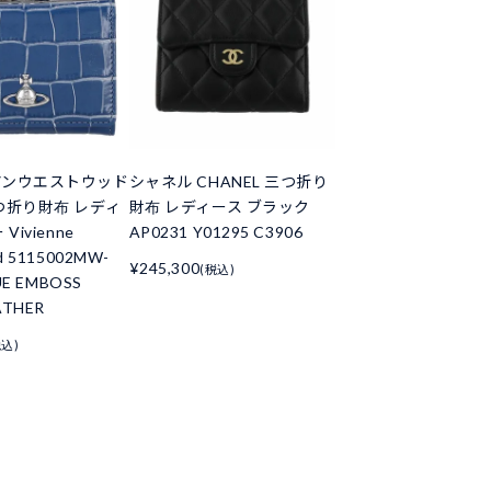
アンウエストウッド
シャネル CHANEL 三つ折り
つ折り財布 レディ
財布 レディース ブラック
Vivienne
AP0231 Y01295 C3906
d 5115002MW-
¥245,300
(税込)
UE EMBOSS
ATHER
税込)