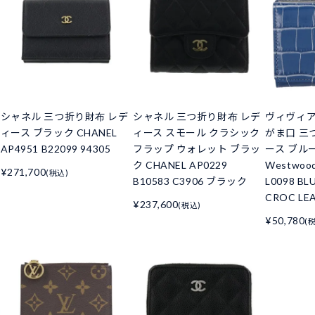
シャネル 三つ折り財布 レデ
シャネル 三つ折り財布 レデ
ヴィヴィ
ィース ブラック CHANEL
ィース スモール クラシック
がま口 三
AP4951 B22099 94305
フラップ ウォレット ブラッ
ース ブルー 
ク CHANEL AP0229
Westwoo
¥271,700
(税込)
B10583 C3906 ブラック
L0098 BL
CROC LE
¥237,600
(税込)
¥50,780
(