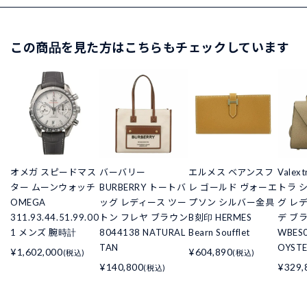
この商品を見た方はこちらもチェックしています
オメガ スピードマス
バーバリー
エルメス ベアンスフ
Vale
ター ムーンウォッチ
BURBERRY トートバ
レ ゴールド ヴォーエ
トラ 
OMEGA
ッグ レディース ツー
プソン シルバー金具
グ レ
311.93.44.51.99.00
トン フレヤ ブラウン
B刻印 HERMES
デ ブ
1 メンズ 腕時計
8044138 NATURAL
Bearn Soufflet
WBES
TAN
OYSTE
¥1,602,000
¥604,890
(税込)
(税込)
¥140,800
¥329,
(税込)