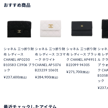
おすすめ商品
シャネル 三つ折り財
シャネル 三つ折り財
シャネル 三つ折り財
シャネ
布 レディース
布 レディース ココマ
布 レディース ブラッ
布 レ
CHANEL AP0230
ーク ホワイト
ク CHANEL AP4951
ル ク
B10583 C3906 ブラ
CHANEL AP5076
B22099 94305
プ ウ
ック
B23239 10601
ク CHA
¥271,700
(税込)
B105
¥237,600
¥284,900
(税込)
(税込)
ック
¥237,
最近チェックしたアイテム