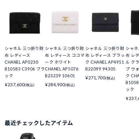
シャネル 三つ折り財
シャネル 三つ折り財
シャネル 三つ折り財
シャネ
布 レディース
布 レディース ココマ
布 レディース ブラッ
布 レ
CHANEL AP0230
ーク ホワイト
ク CHANEL AP4951
ル ク
B10583 C3906 ブラ
CHANEL AP5076
B22099 94305
プ ウ
ック
B23239 10601
ク CHA
¥271,700
(税込)
B105
¥237,600
¥284,900
(税込)
(税込)
ック
¥237,
最近チェックしたアイテム