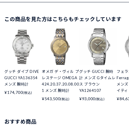
この商品を見た方はこちらもチェックしています
グッチ ダイブ DIVE
オメガ デ・ヴィル プ
グッチ GUCCI 腕時
フェラ
GUCCI YA136354
レステージ OMEGA
計 メンズ Gタイムレ
Ferr
メンズ 腕時計
424.20.37.20.08.00
ス ブラウン
メンズ 
1 メンズ 腕時計
YA1264107
イティ 
¥174,700
(税込)
¥543,500
¥93,000
¥84,6
(税込)
(税込)
おすすめ商品