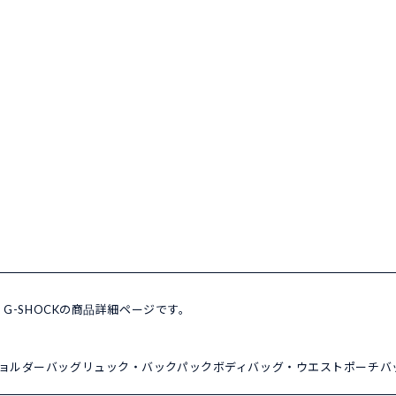
8JF G-SHOCKの商品詳細ページです。
ョルダーバッグ
リュック・バックパック
ボディバッグ・ウエストポーチ
バ