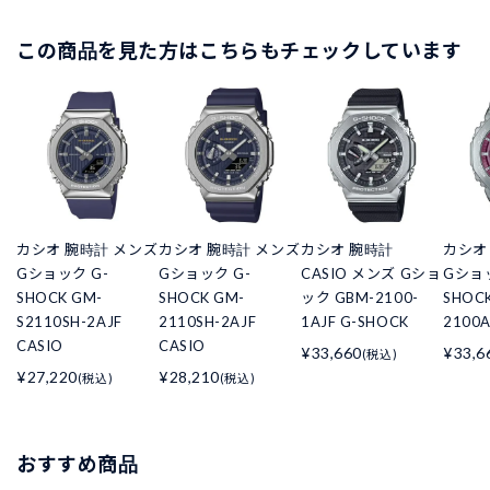
この商品を見た方はこちらもチェックしています
カシオ 腕時計 メンズ
カシオ 腕時計 メンズ
カシオ 腕時計
カシオ
Gショック G-
Gショック G-
CASIO メンズ Gショ
Gショッ
SHOCK GM-
SHOCK GM-
ック GBM-2100-
SHOC
S2110SH-2AJF
2110SH-2AJF
1AJF G-SHOCK
2100A
CASIO
CASIO
¥33,660
¥33,6
(税込)
¥27,220
¥28,210
(税込)
(税込)
おすすめ商品