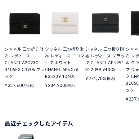
シャネル 三つ折り財
シャネル 三つ折り財
シャネル 三つ折り財
シャネ
布 レディース
布 レディース ココマ
布 レディース ブラッ
布 レ
CHANEL AP0230
ーク ホワイト
ク CHANEL AP4951
ル ク
B10583 C3906 ブラ
CHANEL AP5076
B22099 94305
プ ウ
ック
B23239 10601
ク CHA
¥271,700
(税込)
B105
¥237,600
¥284,900
(税込)
(税込)
ック
¥237,
最近チェックしたアイテム