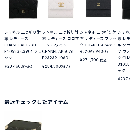
シャネル 三つ折り財
シャネル 三つ折り財
シャネル 三つ折り財
シャネ
布 レディース
布 レディース ココマ
布 レディース ブラッ
布 レ
CHANEL AP0230
ーク ホワイト
ク CHANEL AP4951
ル ク
B10583 C3906 ブラ
CHANEL AP5076
B22099 94305
プ ウ
ック
B23239 10601
ク CHA
¥271,700
(税込)
B105
¥237,600
¥284,900
(税込)
(税込)
ック
¥237,
最近チェックしたアイテム