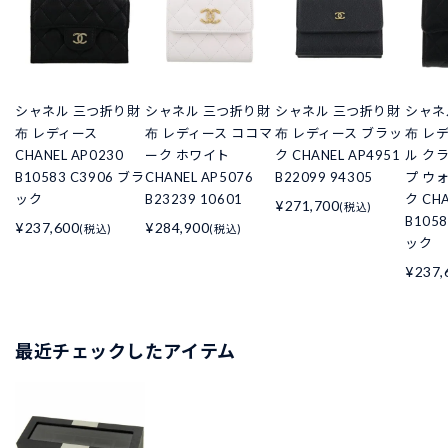
シャネル 三つ折り財
シャネル 三つ折り財
シャネル 三つ折り財
シャネ
布 レディース
布 レディース ココマ
布 レディース ブラッ
布 レ
CHANEL AP0230
ーク ホワイト
ク CHANEL AP4951
ル ク
B10583 C3906 ブラ
CHANEL AP5076
B22099 94305
プ ウ
ック
B23239 10601
ク CHA
¥271,700
(税込)
B105
¥237,600
¥284,900
(税込)
(税込)
ック
¥237,
最近チェックしたアイテム