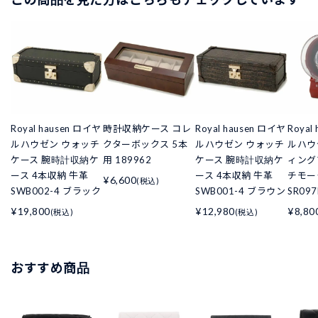
Royal hausen ロイヤ
時計収納ケース コレ
Royal hausen ロイヤ
Royal
ルハウゼン ウォッチ
クターボックス 5本
ルハウゼン ウォッチ
ルハウ
ケース 腕時計収納ケ
用 189962
ケース 腕時計収納ケ
ィング
ース 4本収納 牛革
ース 4本収納 牛革
チモー
¥6,600
(税込)
SWB002-4 ブラック
SWB001-4 ブラウン
SR09
¥19,800
¥12,980
¥8,80
(税込)
(税込)
おすすめ商品