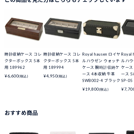
時計収納ケース コレ
時計収納ケース コレ
Royal hausen ロイヤ
Royal
クターボックス 5本
クターボックス 5本
ルハウゼン ウォッチ
ルハウ
用 189962
用 189994
ケース 腕時計収納ケ
ケース
ース 4本収納 牛革
ース 5
¥6,600
¥4,950
(税込)
(税込)
SWB002-4 ブラック
SP-0
¥19,800
¥7,70
(税込)
おすすめ商品