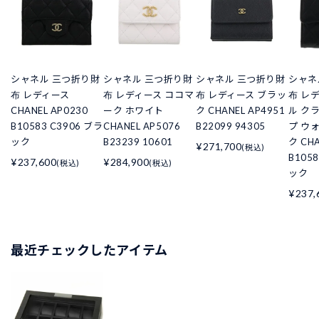
シャネル 三つ折り財
シャネル 三つ折り財
シャネル 三つ折り財
シャネ
布 レディース
布 レディース ココマ
布 レディース ブラッ
布 レ
CHANEL AP0230
ーク ホワイト
ク CHANEL AP4951
ル ク
B10583 C3906 ブラ
CHANEL AP5076
B22099 94305
プ ウ
ック
B23239 10601
ク CHA
¥271,700
(税込)
B105
¥237,600
¥284,900
(税込)
(税込)
ック
¥237,
最近チェックしたアイテム