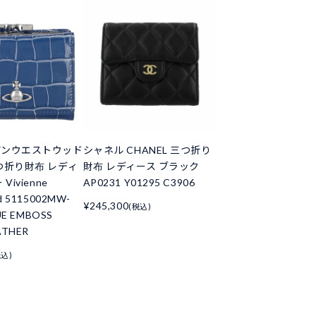
アンウエストウッド
シャネル CHANEL 三つ折り
つ折り財布 レディ
財布 レディース ブラック
Vivienne
AP0231 Y01295 C3906
d 5115002MW-
¥245,300
(税込)
UE EMBOSS
ATHER
税込)