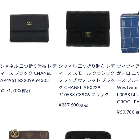
シャネル 三つ折り財布 レデ
シャネル 三つ折り財布 レデ
ヴィヴィ
ィース ブラック CHANEL
ィース スモール クラシック
がま口 三
AP4951 B22099 94305
フラップ ウォレット ブラッ
ース ブルー 
ク CHANEL AP0229
Westwoo
¥271,700
(税込)
B10583 C3906 ブラック
L0098 BL
CROC LE
¥237,600
(税込)
¥50,780
(