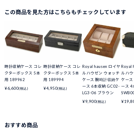
この商品を見た方はこちらもチェックしています
時計収納ケース コレ
時計収納ケース コレ
Royal hausen ロイヤ
Royal
クターボックス 5本
クターボックス 5本
ルハウゼン ウォッチ
ルハウ
用 189962
用 189994
ケース 腕時計収納ケ
ケース
ース 6本収納 GC02-
ース 
¥6,600
¥4,950
(税込)
(税込)
LG3-06 ブラウン
SWB0
¥9,900
¥19,8
(税込)
おすすめ商品