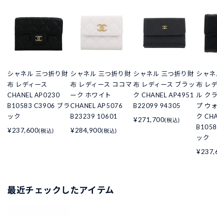
シャネル 三つ折り財
シャネル 三つ折り財
シャネル 三つ折り財
シャネ
布 レディース
布 レディース ココマ
布 レディース ブラッ
布 レ
CHANEL AP0230
ーク ホワイト
ク CHANEL AP4951
ル ク
B10583 C3906 ブラ
CHANEL AP5076
B22099 94305
プ ウ
ック
B23239 10601
ク CHA
¥271,700
(税込)
B105
¥237,600
¥284,900
(税込)
(税込)
ック
¥237,
最近チェックしたアイテム