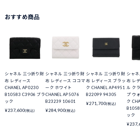
おすすめ商品
シャネル 三つ折り財
シャネル 三つ折り財
シャネル 三つ折り財
シャネ
布 レディース
布 レディース ココマ
布 レディース ブラッ
布 レ
CHANEL AP0230
ーク ホワイト
ク CHANEL AP4951
ル ク
B10583 C3906 ブラ
CHANEL AP5076
B22099 94305
プ ウ
ック
B23239 10601
ク CHA
¥271,700
(税込)
B105
¥237,600
¥284,900
(税込)
(税込)
ック
¥237,