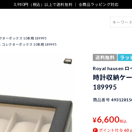
3,980円（税込）以上で送料無料 ｜ 全商品ラッピング対応
検索
ターボックス 10本用 189995
コレクターボックス 10本用 189995
送料無料
ラッ
Royal hause
時計収納ケー
189995
商品番号
49312815
6,600
¥
税込
ポイント付与
60