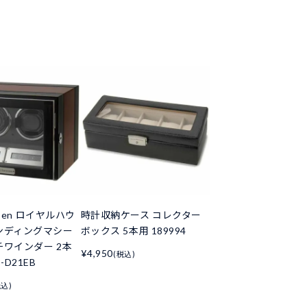
ausen ロイヤルハウ
時計収納ケース コレクター
ンディングマシー
ボックス 5本用 189994
チワインダー 2本
¥4,950
(税込)
-D21EB
税込)