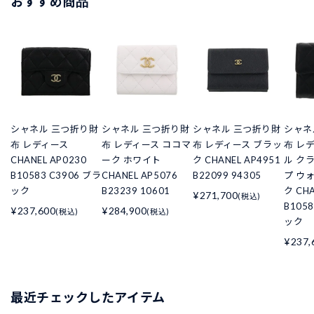
おすすめ商品
シャネル 三つ折り財
シャネル 三つ折り財
シャネル 三つ折り財
シャネ
布 レディース
布 レディース ココマ
布 レディース ブラッ
布 レ
CHANEL AP0230
ーク ホワイト
ク CHANEL AP4951
ル ク
B10583 C3906 ブラ
CHANEL AP5076
B22099 94305
プ ウ
ック
B23239 10601
ク CHA
¥271,700
(税込)
B105
¥237,600
¥284,900
(税込)
(税込)
ック
¥237,
最近チェックしたアイテム