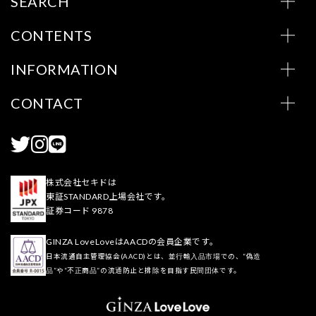
SEARCH
CONTENTS
INFORMATION
CONTACT
株式会社セキドは
東証STANDARD上場会社です。
証券コード 9878
GINZA LoveLoveはAACDの会員企業です。
日本流通自主管理協会(AACD)とは、並行輸入品市場での、“偽造
品”や“不正商品”の流通防止と排除を目指す民間団体です。