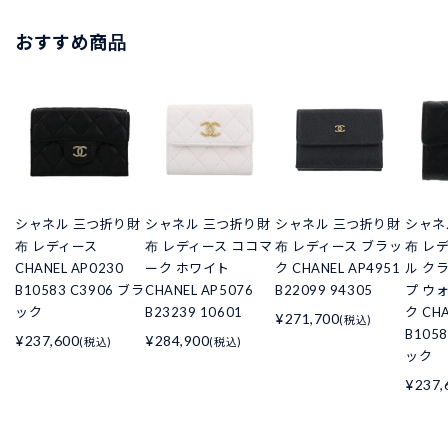
おすすめ商品
シャネル 三つ折り財
シャネル 三つ折り財
シャネル 三つ折り財
シャネ
布 レディース
布 レディース ココマ
布 レディース ブラッ
布 レ
CHANEL AP0230
ーク ホワイト
ク CHANEL AP4951
ル ク
B10583 C3906 ブラ
CHANEL AP5076
B22099 94305
プ ウ
ック
B23239 10601
ク CHA
¥271,700
(税込)
B105
¥237,600
¥284,900
(税込)
(税込)
ック
¥237,