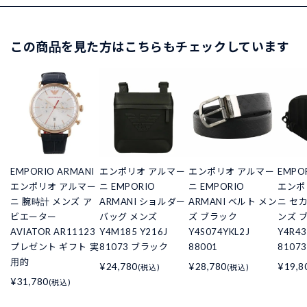
この商品を見た方はこちらもチェックしています
EMPORIO ARMANI
エンポリオ アルマー
エンポリオ アルマー
EMPO
エンポリオ アルマー
ニ EMPORIO
ニ EMPORIO
エンポ
ニ 腕時計 メンズ ア
ARMANI ショルダー
ARMANI ベルト メン
ニ セ
ビエーター
バッグ メンズ
ズ ブラック
ンズ 
AVIATOR AR11123
Y4M185 Y216J
Y4S074YKL2J
Y4R43
プレゼント ギフト 実
81073 ブラック
88001
81073
用的
¥24,780
¥28,780
¥19,8
(税込)
(税込)
¥31,780
(税込)