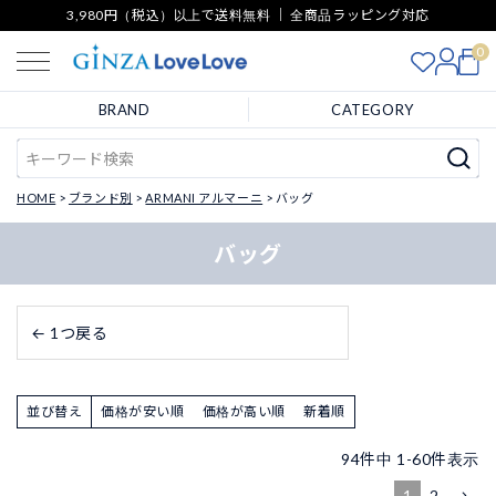
3,980円（税込）以上で送料無料 ｜ 全商品ラッピング対応
0
BRAND
CATEGORY
HOME
ブランド別
ARMANI アルマーニ
バッグ
バッグ
← 1つ戻る
並び替え
価格が安い順
価格が高い順
新着順
94
件中
1
-
60
件表示
1
2