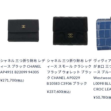
シャネル 三つ折り財布 レデ
シャネル 三つ折り財布 レデ
ヴィヴィ
ィース ブラック CHANEL
ィース スモール クラシック
がま口 三
AP4951 B22099 94305
フラップ ウォレット ブラッ
ース ブルー 
ク CHANEL AP0229
Westwoo
¥271,700
(税込)
B10583 C3906 ブラック
L0098 BL
CROC LE
¥237,600
(税込)
¥50,780
(