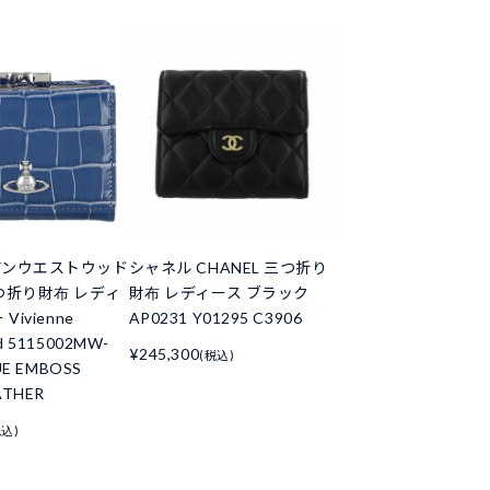
アンウエストウッド
シャネル CHANEL 三つ折り
つ折り財布 レディ
財布 レディース ブラック
Vivienne
AP0231 Y01295 C3906
d 5115002MW-
¥245,300
(税込)
UE EMBOSS
ATHER
税込)