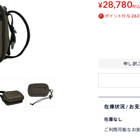
28,780
¥
税
ポイント付与
262
申し訳
在庫状況 / お
在庫なし
ご利用可能なお