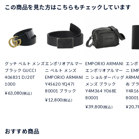
この商品を見た方はこちらもチェックしています
グッチ ベルト メンズ
エンポリオアルマー
EMPORIO ARMANI
エンポ
ブラック GUCCI
ニ ベルト メンズ
エンポリオアルマー
ニ EM
406831 DJ20T
EMPORIO ARMANI
ニ ショルダーバッグ
ARMA
1000
Y4S620 YQ47I
メンズ ブラック
布 ブ
80001 ブラック
Y4M364 Y068E
Y4R16
¥63,080
(税込)
80001
80001
¥12,800
(税込)
¥39,800
¥20,7
(税込)
おすすめ商品