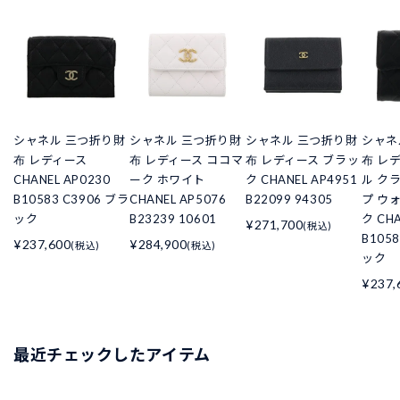
シャネル 三つ折り財
シャネル 三つ折り財
シャネル 三つ折り財
シャネ
布 レディース
布 レディース ココマ
布 レディース ブラッ
布 レ
CHANEL AP0230
ーク ホワイト
ク CHANEL AP4951
ル ク
B10583 C3906 ブラ
CHANEL AP5076
B22099 94305
プ ウ
ック
B23239 10601
ク CHA
¥271,700
(税込)
B105
¥237,600
¥284,900
(税込)
(税込)
ック
¥237,
最近チェックしたアイテム