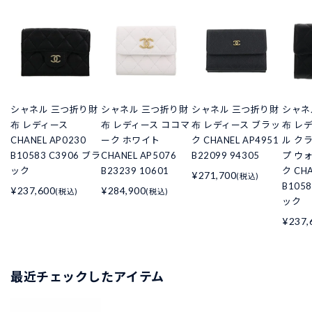
シャネル 三つ折り財
シャネル 三つ折り財
シャネル 三つ折り財
シャネ
布 レディース
布 レディース ココマ
布 レディース ブラッ
布 レ
CHANEL AP0230
ーク ホワイト
ク CHANEL AP4951
ル ク
B10583 C3906 ブラ
CHANEL AP5076
B22099 94305
プ ウ
ック
B23239 10601
ク CHA
¥271,700
(税込)
B105
¥237,600
¥284,900
(税込)
(税込)
ック
¥237,
最近チェックしたアイテム