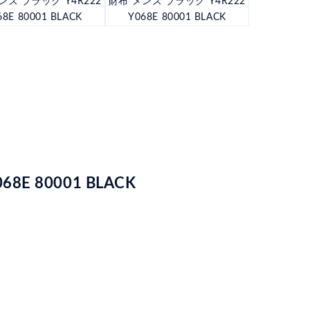
画
像
拡
E 80001 BLACK
大