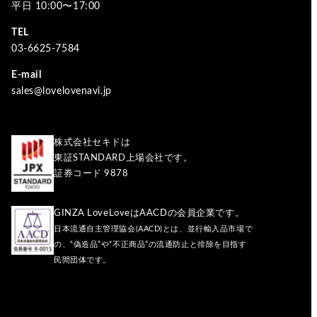
平日 10:00〜17:00
TEL
03-6625-7584
E-mail
sales@lovelovenavi.jp
株式会社セキドは
東証STANDARD上場会社です。
証券コード 9878
GINZA LoveLoveはAACDの会員企業です。
日本流通自主管理協会(AACD)とは、並行輸入品市場で
の、“偽造品”や“不正商品”の流通防止と排除を目指す
民間団体です。