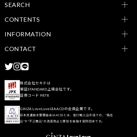
SEARCH
CONTENTS
INFORMATION
CONTACT
株式会社セキドは
東証STANDARD上場会社です。
証券コード 9878
GINZA LoveLoveはAACDの会員企業です。
日本流通自主管理協会(AACD)とは、並行輸入品市場での、“偽造
品”や“不正商品”の流通防止と排除を目指す民間団体です。