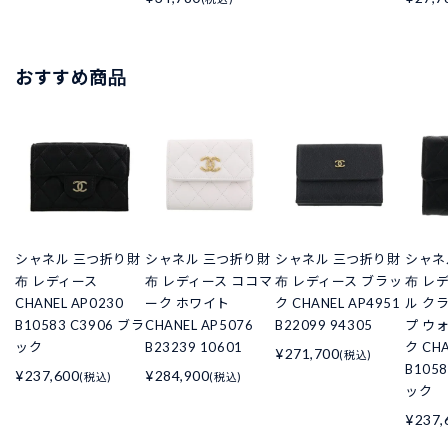
おすすめ商品
シャネル 三つ折り財
シャネル 三つ折り財
シャネル 三つ折り財
シャネ
布 レディース
布 レディース ココマ
布 レディース ブラッ
布 レ
CHANEL AP0230
ーク ホワイト
ク CHANEL AP4951
ル ク
B10583 C3906 ブラ
CHANEL AP5076
B22099 94305
プ ウ
ック
B23239 10601
ク CHA
¥271,700
(税込)
B105
¥237,600
¥284,900
(税込)
(税込)
ック
¥237,