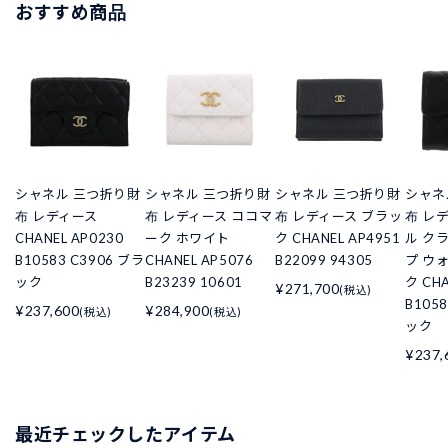
おすすめ商品
シャネル 三つ折り財
シャネル 三つ折り財
シャネル 三つ折り財
シャネ
布 レディース
布 レディース ココマ
布 レディース ブラッ
布 レ
CHANEL AP0230
ーク ホワイト
ク CHANEL AP4951
ル ク
B10583 C3906 ブラ
CHANEL AP5076
B22099 94305
プ ウ
ック
B23239 10601
ク CHA
¥271,700
(税込)
B105
¥237,600
¥284,900
(税込)
(税込)
ック
¥237,
最近チェックしたアイテム