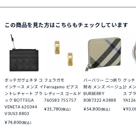
この商品を見た方はこちらもチェックしています
ボッテガヴェネタ コ
フェラガモ
バーバリー 二つ折り
グッチ 
インケース メンズ イ
Ferragamo ピアス
財布 メンズ ベージュ
計 メ
ントレチャート ブラ
レディース ゴールド
BURBERRY
ス ブ
ック BOTTEGA
760583 755757
8087322 A3888
YA126
VENETA 620344
¥31,780
¥54,800
¥93,0
(税込)
(税込)
V3US3 8803
¥74,800
(税込)