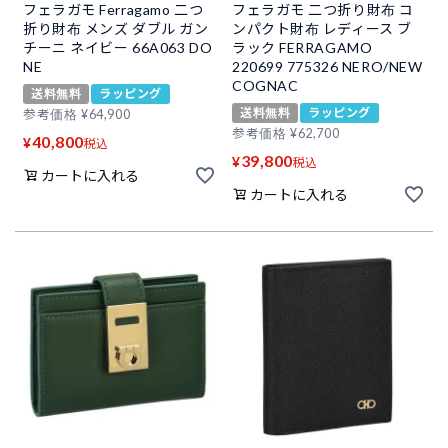
フェラガモ Ferragamo 二つ
フェラガモ 二つ折り財布 コ
折り財布 メンズ ダブル ガン
ンパクト財布 レディース ブ
チーニ ネイビー 66A063 DO
ラック FERRAGAMO
NE
220699 775326 NERO/NEW
COGNAC
送料無料
ラッピング
送料無料
ラッピング
参考価格
¥
64,900
参考価格
¥
62,700
40,800
¥
税込
39,800
¥
税込
カートに入れる
カートに入れる