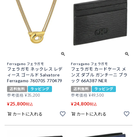
Ferragamo フェラガモ
Ferragamo フェラガモ
フェラガモ ネックレス レデ
フェラガモ カードケース メ
ィース ゴールド Salvatore
ンズ ダブル ガンチーニ ブラ
Ferragamo 760705 770479
ック 66A387 NER
送料無料
ラッピング
送料無料
ラッピング
参考価格
¥
35,200
参考価格
¥
49,500
25,800
24,800
¥
¥
税込
税込
カートに入れる
カートに入れる