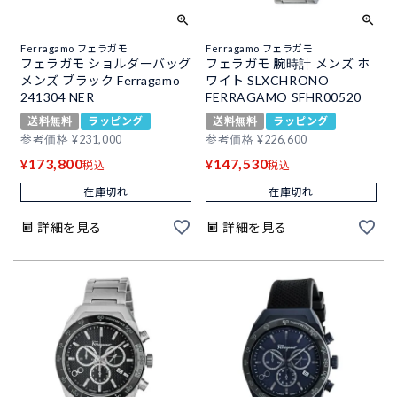
Ferragamo フェラガモ
Ferragamo フェラガモ
フェラガモ ショルダーバッグ
フェラガモ 腕時計 メンズ ホ
メンズ ブラック Ferragamo
ワイト SLXCHRONO
241304 NER
FERRAGAMO SFHR00520
送料無料
ラッピング
送料無料
ラッピング
参考価格
¥
231,000
参考価格
¥
226,600
173,800
147,530
¥
¥
税込
税込
在庫切れ
在庫切れ
詳細を見る
詳細を見る