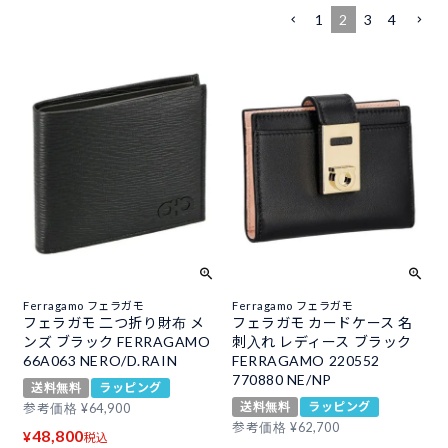
1
2
3
4
Ferragamo フェラガモ
Ferragamo フェラガモ
フェラガモ 二つ折り財布 メ
フェラガモ カードケース 名
ンズ ブラック FERRAGAMO
刺入れ レディース ブラック
66A063 NERO/D.RAIN
FERRAGAMO 220552
770880 NE/NP
送料無料
ラッピング
送料無料
ラッピング
参考価格
¥
64,900
参考価格
¥
62,700
48,800
¥
税込