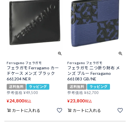
Ferragamo フェラガモ
Ferragamo フェラガモ
フェラガモ Ferragamo カー
フェラガモ 二つ折り財布 メ
ドケース メンズ ブラック
ンズ ブルー Ferragamo
661204 NER
661083 GB/NE
送料無料
ラッピング
送料無料
ラッピング
参考価格
¥
49,500
参考価格
¥
62,700
24,800
23,800
¥
¥
税込
税込
カートに入れる
カートに入れる