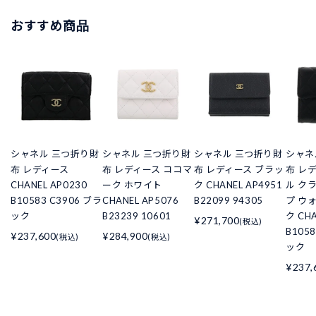
おすすめ商品
シャネル 三つ折り財
シャネル 三つ折り財
シャネル 三つ折り財
シャネ
布 レディース
布 レディース ココマ
布 レディース ブラッ
布 レ
CHANEL AP0230
ーク ホワイト
ク CHANEL AP4951
ル ク
B10583 C3906 ブラ
CHANEL AP5076
B22099 94305
プ ウ
ック
B23239 10601
ク CHA
¥271,700
(税込)
B105
¥237,600
¥284,900
(税込)
(税込)
ック
¥237,