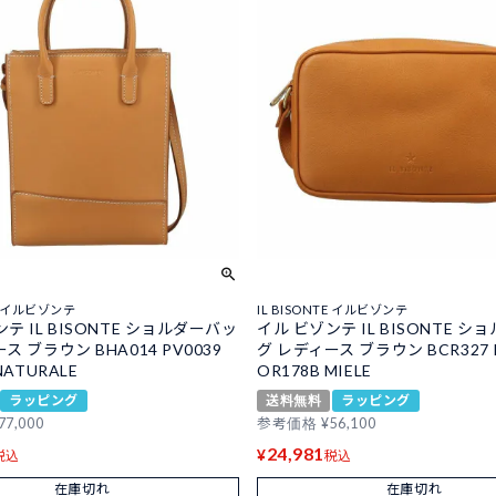
TE イルビゾンテ
IL BISONTE イルビゾンテ
テ IL BISONTE ショルダーバッ
イル ビゾンテ IL BISONTE 
ス ブラウン BHA014 PV0039
グ レディース ブラウン BCR327 
NATURALE
OR178B MIELE
ラッピング
送料無料
ラッピング
77,000
参考価格
¥
56,100
24,981
¥
税込
税込
在庫切れ
在庫切れ