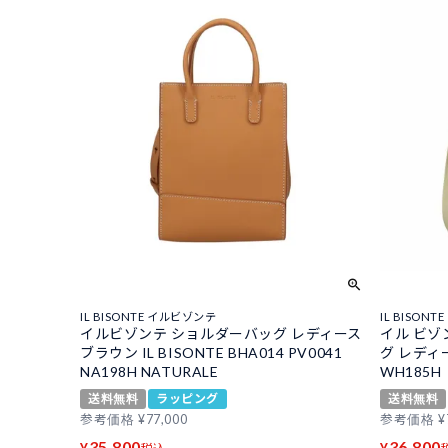
IL BISONTE イルビゾンテ
IL BISON
イルビゾンテ ショルダーバッグ レディース
イル ビゾン
ブラウン IL BISONTE BHA014 PV0041
グ レディー
NA198H NATURALE
WH185H
送料無料
ラッピング
送料無料
参考価格
¥
77,000
参考価格
¥
35,800
36,800
¥
¥