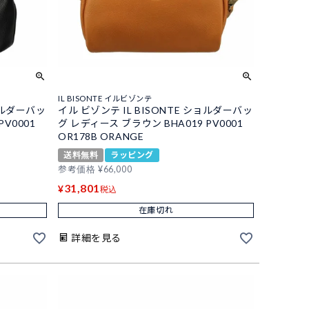
IL BISONTE イルビゾンテ
ショルダーバッ
イル ビゾンテ IL BISONTE ショルダーバッ
PV0001
グ レディース ブラウン BHA019 PV0001
OR178B ORANGE
送料無料
ラッピング
参考価格
¥
66,000
31,801
¥
税込
在庫切れ
詳細を見る