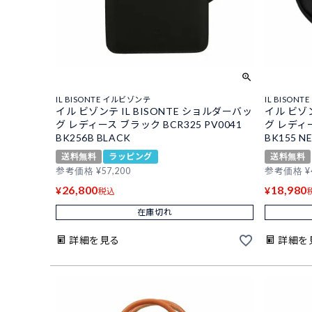
IL BISONTE イルビゾンテ
IL BISON
イル ビゾンテ IL BISONTE ショルダーバッ
イル ビゾン
グ レディース ブラック BCR325 PV0041
グ レディー
BK256B BLACK
BK155 N
送料無料
ラッピング
送料無料
参考価格
¥
57,200
参考価格
¥
26,800
18,980
¥
¥
税込
在庫切れ
詳細を見る
詳細を