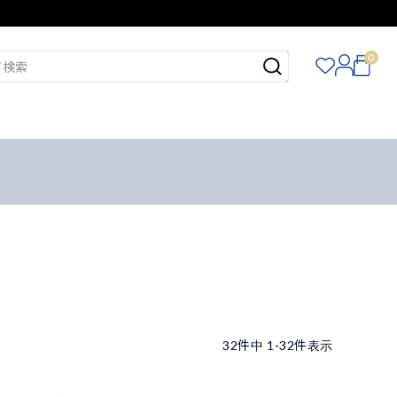
0
32
件中
1
-
32
件表示