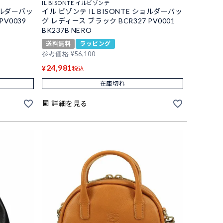
IL BISONTE イルビゾンテ
ショルダーバッ
イル ビゾンテ IL BISONTE ショルダーバッ
PV0039
グ レディース ブラック BCR327 PV0001
BK237B NERO
送料無料
ラッピング
参考価格
¥
56,100
24,981
¥
税込
在庫切れ
詳細を見る