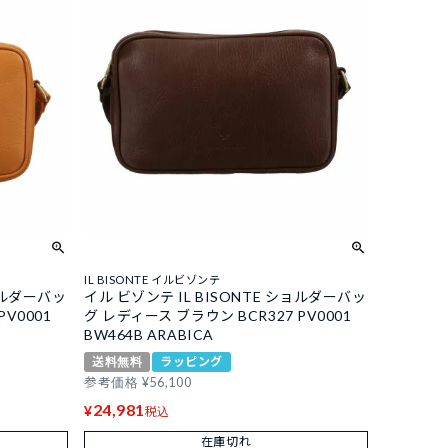
IL BISONTE イルビゾンテ
ショルダーバッ
イル ビゾンテ IL BISONTE ショルダーバッ
PV0001
グ レディース ブラウン BCR327 PV0001
BW464B ARABICA
送料無料
ラッピング
参考価格
¥
56,100
24,981
¥
税込
在庫切れ