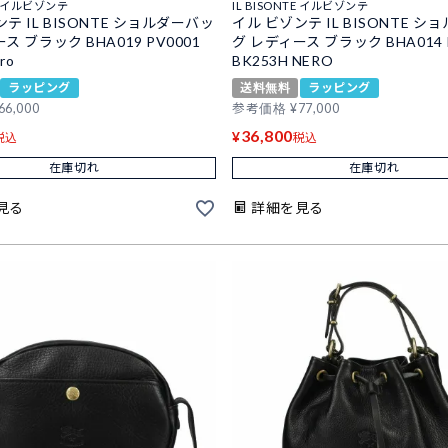
TE イルビゾンテ
IL BISONTE イルビゾンテ
テ IL BISONTE ショルダーバッ
イル ビゾンテ IL BISONTE 
ス ブラック BHA019 PV0001
グ レディース ブラック BHA014 
ro
BK253H NERO
ラッピング
送料無料
ラッピング
66,000
参考価格
¥
77,000
36,800
¥
税込
税込
在庫切れ
在庫切れ
見る
詳細を見る