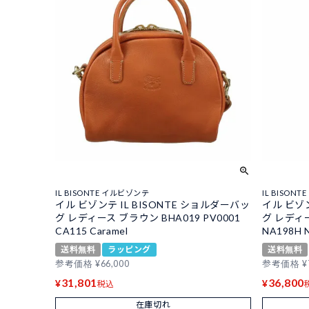
IL BISONTE イルビゾンテ
IL BISON
イル ビゾンテ IL BISONTE ショルダーバッ
イル ビゾン
グ レディース ブラウン BHA019 PV0001
グ レディー
CA115 Caramel
NA198H 
送料無料
ラッピング
送料無料
参考価格
¥
66,000
参考価格
¥
31,801
36,800
¥
¥
税込
在庫切れ