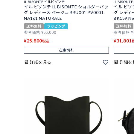
IL BISONTE イルビゾンテ
IL BISON
イル ビゾンテ IL BISONTE ショルダーバッ
イル ビゾン
グ レディース ベージュ BBU001 PV0001
グ レディー
NA161 NATURALE
BK159 Ne
送料無料
ラッピング
送料無料
参考価格
¥
55,000
参考価格
¥
25,800
31,801
¥
¥
税込
在庫切れ
詳細を見る
詳細を