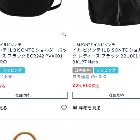
TE イルビゾンテ
IL BISONTE イルビゾンテ
テ IL BISONTE ショルダーバッ
イル ビゾンテ IL BISONTE 
ス ブラック BCR242 PVX001
グ レディース ブラック BBU001 
ERO
BK197 Nero
ラッピング
送料無料
ラッピング
41,800
参考価格
¥
55,000
25,800
¥
税込
税込
在庫切れ
在庫切れ
見る
詳細を見る