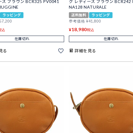
ス ブラウン BCR325 PV0041
グ レディース ブラウン BCR242 
RUGGINE
NA128 NATURALE
ラッピング
送料無料
ラッピング
57,200
参考価格
¥
41,800
18,980
¥
税込
税込
在庫切れ
在庫切れ
見る
詳細を見る