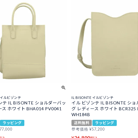
TE イルビゾンテ
IL BISONTE イルビゾンテ
テ IL BISONTE ショルダーバッ
イル ビゾンテ IL BISONTE 
ス ホワイト BHA014 PV0041
グ レディース ホワイト BCR325 
WH184B
ラッピング
送料無料
ラッピング
77,000
参考価格
¥
57,200
26,800
¥