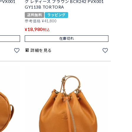
PVX001
グ レディース ブラウン BCR242 PVX001
GY113B TORTORA
送料無料
ラッピング
参考価格
¥
41,800
18,980
¥
税込
在庫切れ
詳細を見る