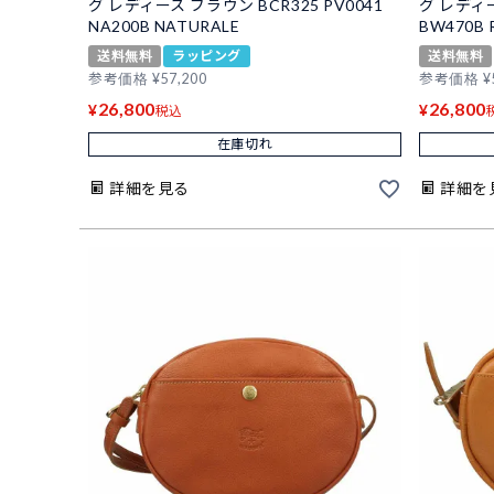
グ レディース ブラウン BCR325 PV0041
グ レディー
NA200B NATURALE
BW470B 
送料無料
ラッピング
送料無料
参考価格
¥
57,200
参考価格
¥
26,800
26,800
¥
¥
税込
在庫切れ
詳細を見る
詳細を